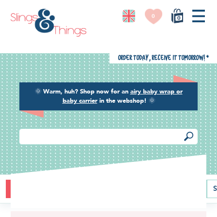
0
0
Order today, receive it tomorrow!
*
🌞
Warm, huh? Shop now for an
airy baby wrap or
baby carrier
in the webshop!
🌞
Buying guide
Baby carriers
Baby wraps
Ring slings
S