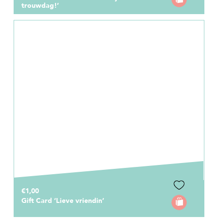
trouwdag!’
€1,00
Gift Card ‘Lieve vriendin’