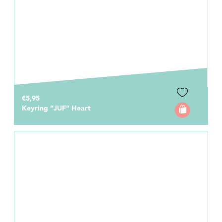
€5,95
Keyring “JUF” Heart