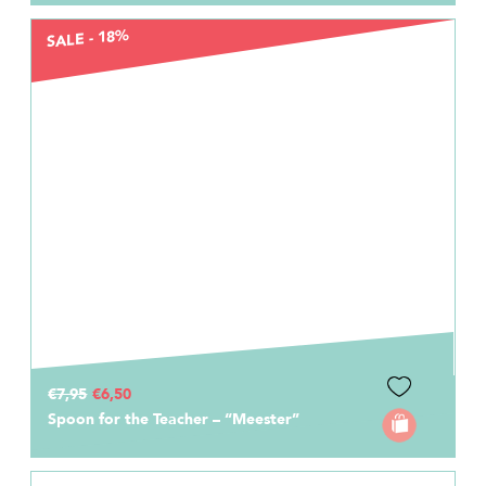
SALE - 18%
€7,95
€6,50
Spoon for the Teacher – “Meester”