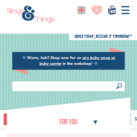
0
0
Order today, receive it tomorrow!
*
🌞
Warm, huh? Shop now for an
airy baby wrap or
baby carrier
in the webshop!
🌞
Buying guide
Baby carriers
Baby wraps
Ring slings
S
For you