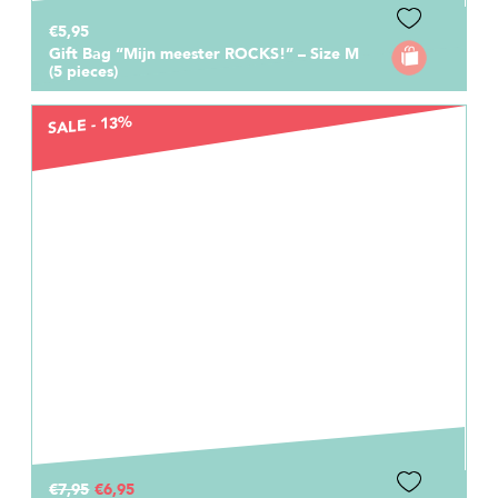
€5,95
Gift Bag “Mijn meester ROCKS!” – Size M
(5 pieces)
SALE - 13%
€7,95
€6,95