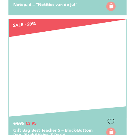
Notepad – “Notities van de juf”
SALE - 20%
€4,95
€3,95
Gift Bag Best Teacher S – Block-Bottom