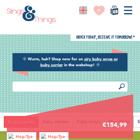
0
0
Order today, receive it tomorrow!
*
🌞
Warm, huh? Shop now for an
airy baby wrap or
baby carrier
in the webshop!
🌞
Back
Buying guide
Baby carriers
Baby wraps
Ring slings
S
€154,99