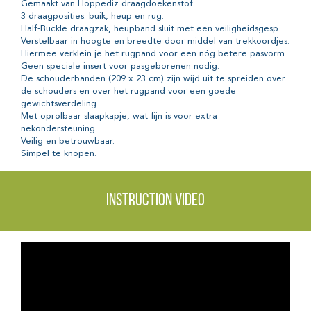
Gemaakt van Hoppediz draagdoekenstof.
3 draagposities: buik, heup en rug.
Half-Buckle draagzak, heupband sluit met een veiligheidsgesp.
Verstelbaar in hoogte en breedte door middel van trekkoordjes.
Hiermee verklein je het rugpand voor een nóg betere pasvorm.
Geen speciale insert voor pasgeborenen nodig.
De schouderbanden (209 x 23 cm) zijn wijd uit te spreiden over
de schouders en over het rugpand voor een goede
gewichtsverdeling.
Met oprolbaar slaapkapje, wat fijn is voor extra
nekondersteuning.
Veilig en betrouwbaar.
Simpel te knopen.
Instruction video