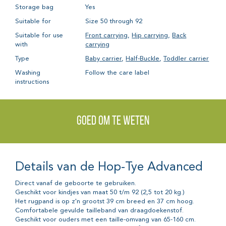
Storage bag
Yes
Suitable for
Size 50 through 92
Suitable for use
Front carrying
,
Hip carrying
,
Back
with
carrying
Type
Baby carrier
,
Half-Buckle
,
Toddler carrier
Washing
Follow the care label
instructions
Goed om te weten
Details van de Hop-Tye Advanced
Direct vanaf de geboorte te gebruiken.
Geschikt voor kindjes van maat 50 t/m 92 (2,5 tot 20 kg.)
Het rugpand is op z'n grootst 39 cm breed en 37 cm hoog.
Comfortabele gevulde tailleband van draagdoekenstof.
Geschikt voor ouders met een taille-omvang van 65-160 cm.