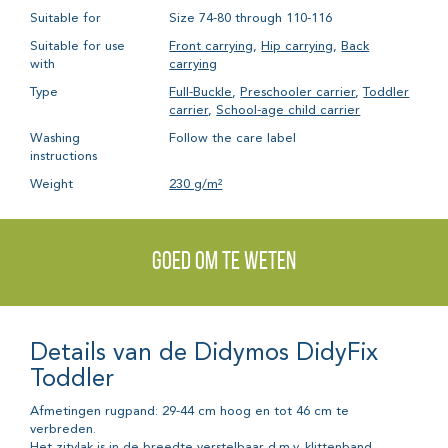
Suitable for
Size 74-80 through 110-116
Suitable for use
Front carrying
,
Hip carrying
,
Back
with
carrying
Type
Full-Buckle
,
Preschooler carrier
,
Toddler
carrier
,
School-age child carrier
Washing
Follow the care label
instructions
Weight
230 g/m²
Goed om te weten
Details van de Didymos DidyFix
Toddler
Afmetingen rugpand: 29-44 cm hoog en tot 46 cm te
verbreden.
Het zitvlak is in de breedte verstelbaar d.m.v. klittenband.