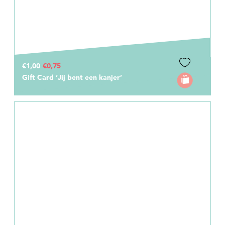
€1,00
€0,75
Gift Card ‘Jij bent een kanjer’