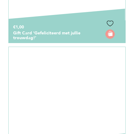
€1,00
Gift Card ‘Gefeliciteerd met jullie
trouwdag!’