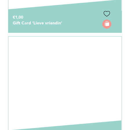
€1,00
Gift Card ‘Lieve vriendin’