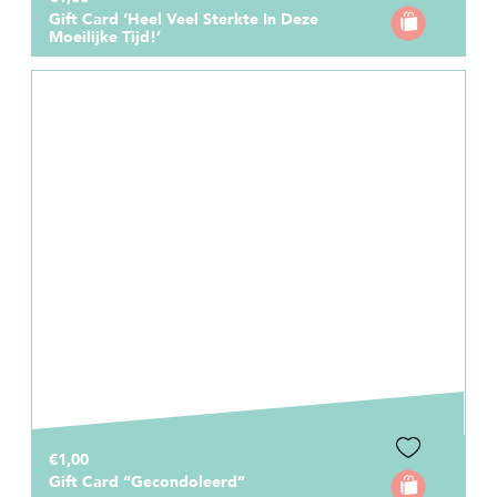
Gift Card ‘Heel Veel Sterkte In Deze
Moeilijke Tijd!’
€1,00
Gift Card “Gecondoleerd”