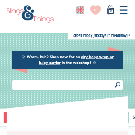
0
0
Order today, receive it tomorrow!
*
🌞
Warm, huh? Shop now for an
airy baby wrap or
baby carrier
in the webshop!
🌞
Buying guide
Baby carriers
Baby wraps
Ring slings
S