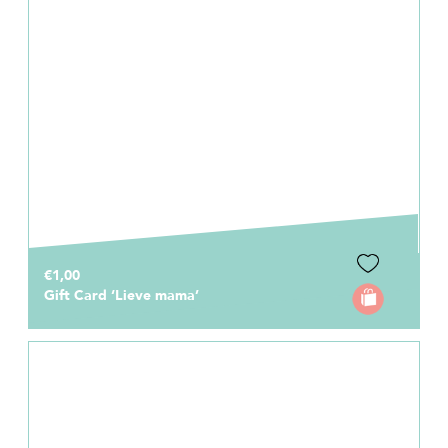
€1,00
Gift Card ‘Lieve mama’