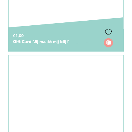
€1,00
Gift Card ‘Jij maakt mij blij!’